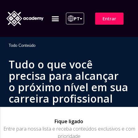
Entrar
PT
ITIL 4 | ITIL v5
Plano de Assinatura
Para Empresas
Todo Conteúdo
Tudo o que você
precisa para alcançar
o próximo nível em sua
carreira profissional
Fique ligado
​Entre para nossa lista e receba conteúdos exclusivos e com
prioridade