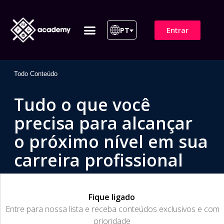
Entrar
PT
ITIL 4 | ITIL v5
Plano de Assinatura
Para Empresas
Todo Conteúdo
Tudo o que você
precisa para alcançar
o próximo nível em sua
carreira profissional
Fique ligado
​Entre para nossa lista e receba conteúdos exclusivos e com
prioridade