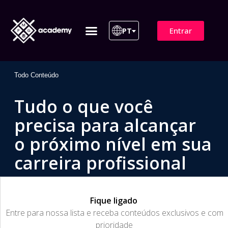
Entrar
PT
ITIL 4 | ITIL v5
Plano de Assinatura
Para Empresas
Todo Conteúdo
Tudo o que você
precisa para alcançar
o próximo nível em sua
carreira profissional
Fique ligado
​Entre para nossa lista e receba conteúdos exclusivos e com
prioridade