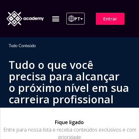
Entrar
PT
ITIL 4 | ITIL v5
Plano de Assinatura
Para Empresas
Todo Conteúdo
Tudo o que você
precisa para alcançar
o próximo nível em sua
carreira profissional
Fique ligado
​Entre para nossa lista e receba conteúdos exclusivos e com
prioridade