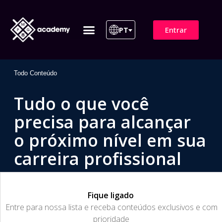
Entrar
PT
ITIL 4 | ITIL v5
Plano de Assinatura
Para Empresas
Todo Conteúdo
Tudo o que você
precisa para alcançar
o próximo nível em sua
carreira profissional
Fique ligado
​Entre para nossa lista e receba conteúdos exclusivos e com
prioridade