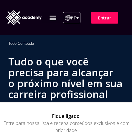
Entrar
PT
ITIL 4 | ITIL v5
Plano de Assinatura
Para Empresas
Todo Conteúdo
Tudo o que você
precisa para alcançar
o próximo nível em sua
carreira profissional
Fique ligado
​Entre para nossa lista e receba conteúdos exclusivos e com
prioridade