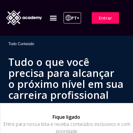
Entrar
PT
ITIL 4 | ITIL v5
Plano de Assinatura
Para Empresas
Todo Conteúdo
Tudo o que você
precisa para alcançar
o próximo nível em sua
carreira profissional
Fique ligado
​Entre para nossa lista e receba conteúdos exclusivos e com
prioridade