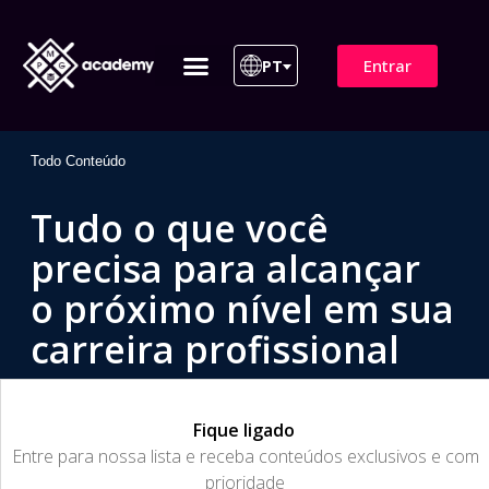
Entrar
PT
ITIL 4 | ITIL v5
Plano de Assinatura
Para Empresas
Todo Conteúdo
Tudo o que você
precisa para alcançar
o próximo nível em sua
carreira profissional
Fique ligado
​Entre para nossa lista e receba conteúdos exclusivos e com
prioridade