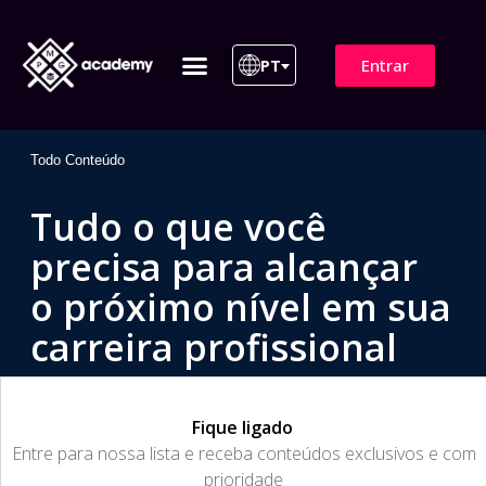
Entrar
PT
ITIL 4 | ITIL v5
Plano de Assinatura
Para Empresas
Todo Conteúdo
Tudo o que você
precisa para alcançar
o próximo nível em sua
carreira profissional
Fique ligado
​Entre para nossa lista e receba conteúdos exclusivos e com
prioridade