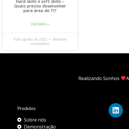
Hard skills e soft skills –
Quais preciso desenvolver
para área de TI?
LEIA MAIS »
9 de agosto de 2022
Nenhum
comentário
Realizando Sonhos
A
Produtos
Sobre nós
Demonstração