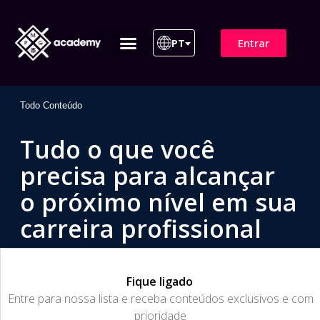
Entrar
PT
ITIL 4 | ITIL v5
Plano de Assinatura
Para Empresas
Todo Conteúdo
Tudo o que você
precisa para alcançar
o próximo nível em sua
carreira profissional
Fique ligado
​Entre para nossa lista e receba conteúdos exclusivos e com
prioridade