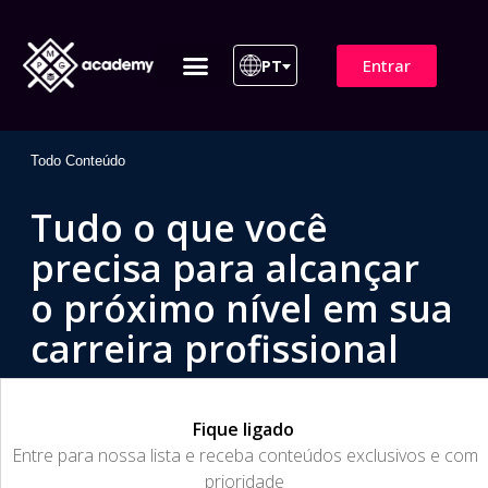
Entrar
PT
ITIL 4 | ITIL v5
Plano de Assinatura
Para Empresas
Todo Conteúdo
Tudo o que você
precisa para alcançar
o próximo nível em sua
carreira profissional
Fique ligado
​Entre para nossa lista e receba conteúdos exclusivos e com
prioridade