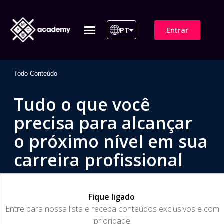
Entrar
PT
ITIL 4 | ITIL v5
Plano de Assinatura
Para Empresas
Todo Conteúdo
Tudo o que você
precisa para alcançar
o próximo nível em sua
carreira profissional
Fique ligado
​Entre para nossa lista e receba conteúdos exclusivos e com
prioridade