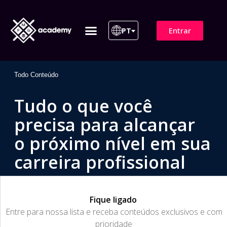
Entrar
PT
ITIL 4 | ITIL v5
Plano de Assinatura
Para Empresas
Todo Conteúdo
Tudo o que você
precisa para alcançar
o próximo nível em sua
carreira profissional
Fique ligado
​Entre para nossa lista e receba conteúdos exclusivos e com
prioridade