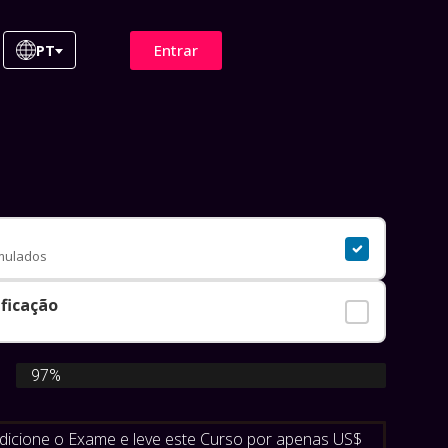
Entrar
PT
imulados
ificação
l
Taxa de Aprovação
97%
dicione o Exame e leve este Curso por apenas
US$