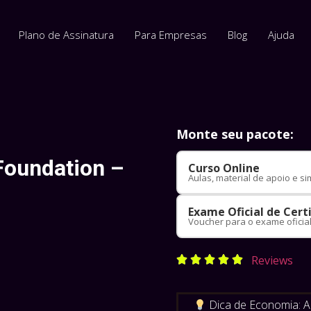
Plano de Assinatura
Para Empresas
Blog
Ajuda
Monte seu pacote:
Foundation –
Curso Online
Aulas, material de apoio e s
Exame Oficial de Cert
Voucher para o exame oficia
Reviews





Dica de Economia: A