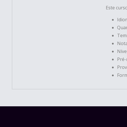
Este curso
Idio
Quan
Temp
Nota
Níve
Pré-
Prov
Form