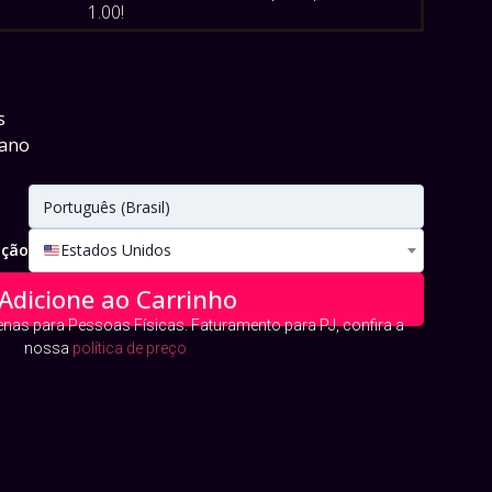
1.00
!
s
 ano
o
Português (Brasil)
ação
Estados Unidos
Adicione ao Carrinho
as para Pessoas Físicas. Faturamento para PJ, confira a
nossa
política de preço