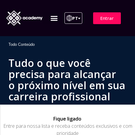
Entrar
PT
ITIL 4 | ITIL v5
Plano de Assinatura
Para Empresas
Todo Conteúdo
Tudo o que você
precisa para alcançar
o próximo nível em sua
carreira profissional
Fique ligado
​Entre para nossa lista e receba conteúdos exclusivos e com
prioridade