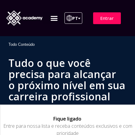
Entrar
PT
ITIL 4 | ITIL v5
Plano de Assinatura
Para Empresas
Todo Conteúdo
Tudo o que você
precisa para alcançar
o próximo nível em sua
carreira profissional
Fique ligado
​Entre para nossa lista e receba conteúdos exclusivos e com
prioridade