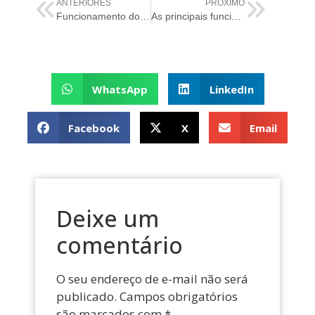
ANTERIORES
PRÓXIMO
Funcionamento do SQL Injection ou Injeção de SQL
As principais funcionalidades do Nmap
WhatsApp
LinkedIn
Facebook
X
Email
Deixe um
comentário
O seu endereço de e-mail não será
publicado.
Campos obrigatórios
são marcados com
*