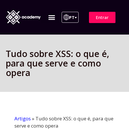
Entrar
PT
ITIL 4 | ITIL v5
Plano de Assinatura
Para Empresas
Tudo sobre XSS: o que é,
para que serve e como
opera
Artigos
»
Tudo sobre XSS: o que é, para que
serve e como opera