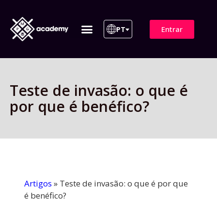
Entrar
PT
ITIL 4 | ITIL v5
Plano de Assinatura
Para Empresas
Teste de invasão: o que é
por que é benéfico?
Artigos
»
Teste de invasão: o que é por que
é benéfico?