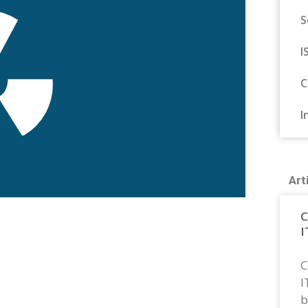
S
I
C
I
Art
C
I
C
I
b