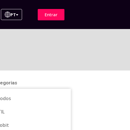
Entrar
PT
egorias
odos
TIL
obit