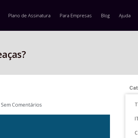
Plano de Assinatura
Para Empresas
Blog
Ajuda
eaças?
Cat
T
Sem Comentários
I
C