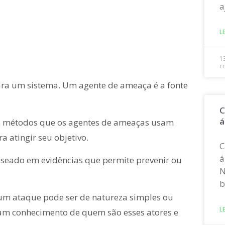
a
L
1
c
ra um sistema. Um agente de ameaça é a fonte
C
á
 os métodos que os agentes de ameaças usam
 atingir seu objetivo.
C
á
aseado em evidências que permite prevenir ou
N
b
 um ataque pode ser de natureza simples ou
L
ham conhecimento de quem são esses atores e