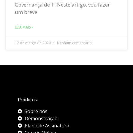
Governança de TI Neste artigo, vou fazer
um breve
LEIA MAIS »
17 de março de 2020
Nenhum comentário
Produtos
Sobre nós
Demonstração
Plano de Assinatura
Cursos Online