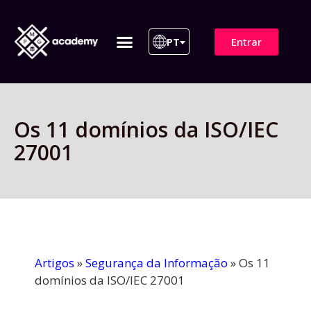
Entrar
PT
ITIL 4 | ITIL v5
Plano de Assinatura
Para Empresas
Os 11 domínios da ISO/IEC
27001
Artigos
»
Segurança da Informação
»
Os 11
domínios da ISO/IEC 27001