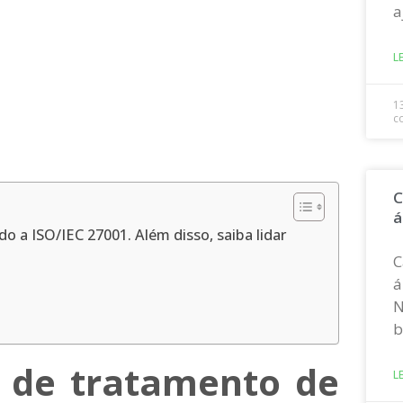
a
L
1
c
C
á
o a ISO/IEC 27001. Além disso, saiba lidar
C
á
N
b
s de tratamento de
L