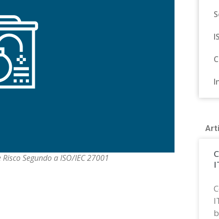
S
I
C
I
Art
C
e Risco Segundo a ISO/IEC 27001
I
C
I
b