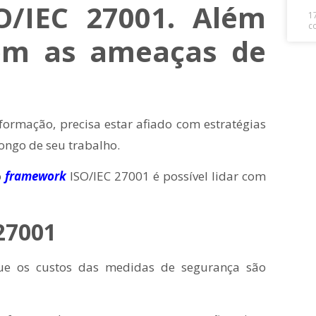
O/IEC 27001. Além
1
c
 com as ameaças de
!
ormação, precisa estar afiado com estratégias
longo de seu trabalho.
o
framework
ISO/IEC 27001 é possível lidar com
 27001
orque os custos das medidas de segurança são