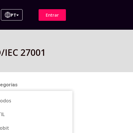
Entrar
PT
O/IEC 27001
egorias
odos
TIL
obit