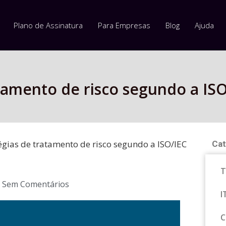
Plano de Assinatura
Para Empresas
Blog
Ajuda
atamento de risco segundo a IS
égias de tratamento de risco segundo a ISO/IEC
Cat
T
Sem Comentários
I
C