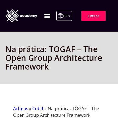
Entrar
PT
ITIL 4 | ITIL v5
Plano de Assinatura
Para Empresas
Na prática: TOGAF – The
Open Group Architecture
Framework
Artigos
»
Cobit
»
Na prática: TOGAF – The
Open Group Architecture Framework