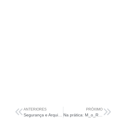
ANTERIORES
PRÓXIMO
Segurança e Arquitetura da Informação
Na prática: M_o_R Para Gerenciamento de Riscos