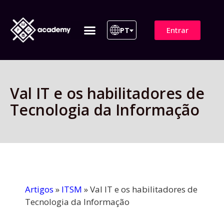
Entrar
PT
ITIL 4 | ITIL v5
Plano de Assinatura
Para Empresas
Val IT e os habilitadores de
Tecnologia da Informação
Artigos
»
ITSM
»
Val IT e os habilitadores de
Tecnologia da Informação