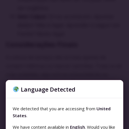
ser orgânica.
Sem Culpar:
Erros acontecem. Apontar
dedos? Não é legal. Aprender e seguir em
frente? Muito legal.
Considerações Finais
A cultura de serviços não se trata apenas de
cumprir métricas ou marcar caixinhas. Trata-se de
criar conexões, seja com os consumidores ou
dentro da equipe de serviço. É uma via de mão
Language Detected
dupla com respeito mútuo, compreensão e
crescimento. Então, seja você do lado receptor ou
We detected that you are accessing from
United
do lado prestador do
serviço
, vamos criar uma
States
.
cultura que realmente ressoe com o “bom”.
We have content available in
English
. Would you like