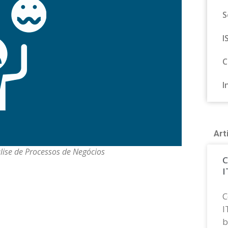
S
I
C
I
Art
lise de Processos de Negócios
C
I
C
I
b