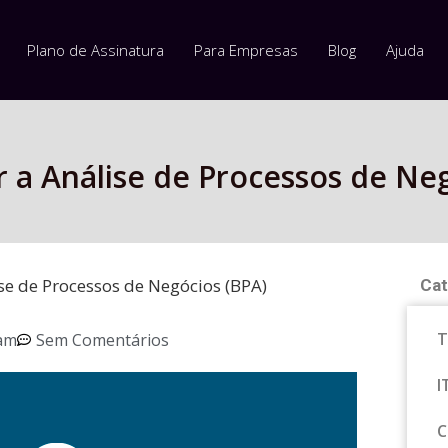
Plano de Assinatura
Para Empresas
Blog
Ajuda
r a Análise de Processos de Ne
ise de Processos de Negócios (BPA)
Cat
T
 am
Sem Comentários
I
C