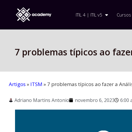
ITIL 4 | ITIL v5
Cursos
7 problemas típicos ao faze
Artigos
»
ITSM
»
7 problemas típicos ao fazer a Anál
Adriano Martins Antonio
novembro 6, 2023
6:00