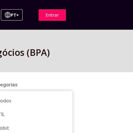
Entrar
PT
gócios (BPA)
egorias
odos
TIL
obit