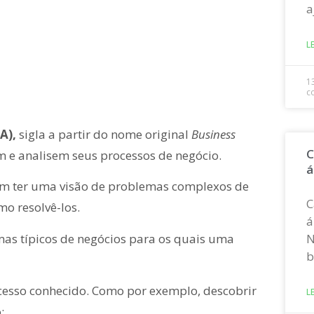
a
L
1
c
PA),
sigla a partir do nome original
Business
C
 e analisem seus processos de negócio.
á
em ter uma visão de problemas complexos de
C
o resolvê-los.
á
as típicos de negócios para os quais uma
N
b
cesso conhecido. Como por exemplo, descobrir
L
;