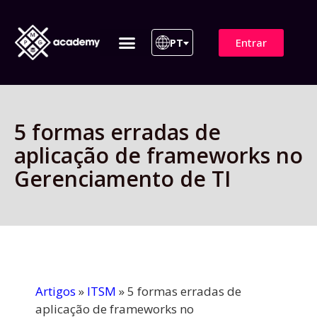
Entrar
PT
ITIL 4 | ITIL v5
Plano de Assinatura
Para Empresas
5 formas erradas de
aplicação de frameworks no
Gerenciamento de TI
Artigos
»
ITSM
»
5 formas erradas de
aplicação de frameworks no