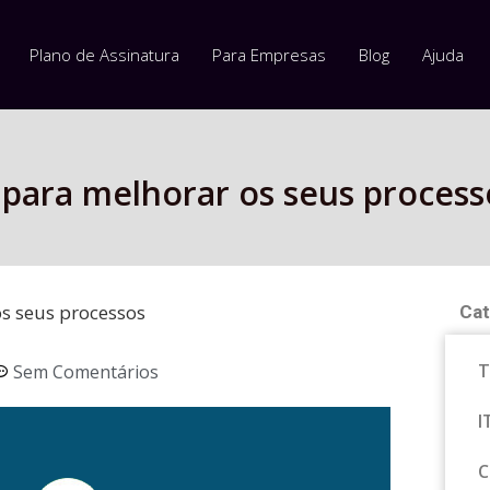
Plano de Assinatura
Para Empresas
Blog
Ajuda
 para melhorar os seus process
os seus processos
Cat
T
Sem Comentários
I
C