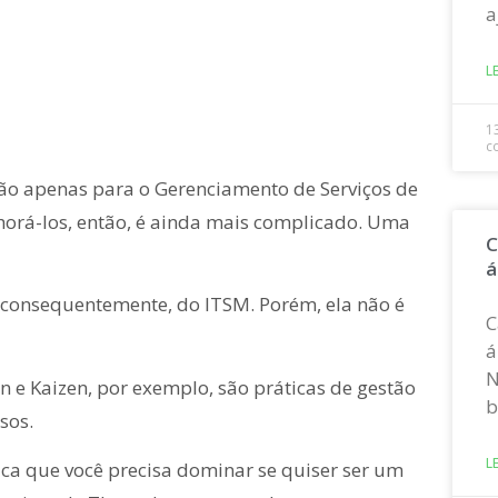
a
L
1
c
não apenas para o Gerenciamento de Serviços de
horá-los, então, é ainda mais complicado. Uma
C
á
 consequentemente, do ITSM. Porém, ela não é
C
á
N
n e Kaizen, por exemplo, são práticas de gestão
b
sos.
L
tica que você precisa dominar se quiser ser um