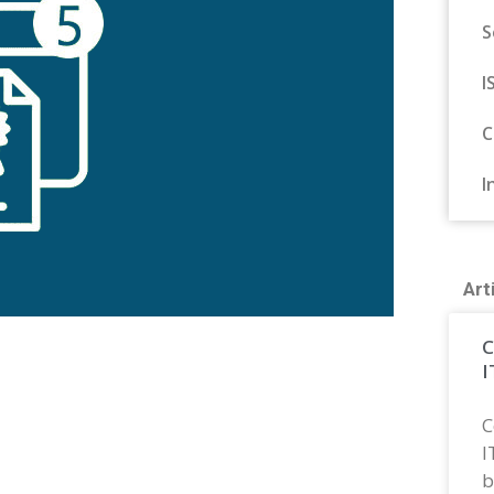
S
I
C
I
Art
C
I
C
I
b