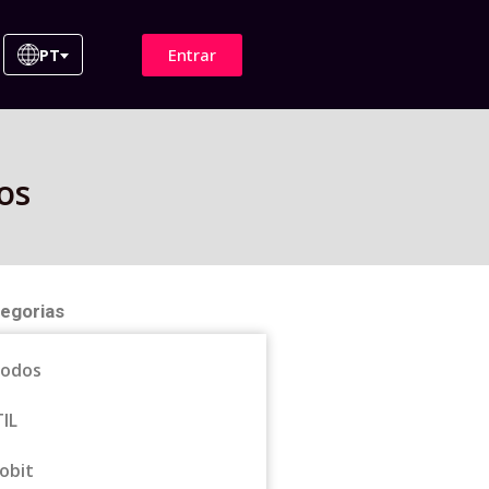
Entrar
PT
os
egorias
odos
TIL
obit