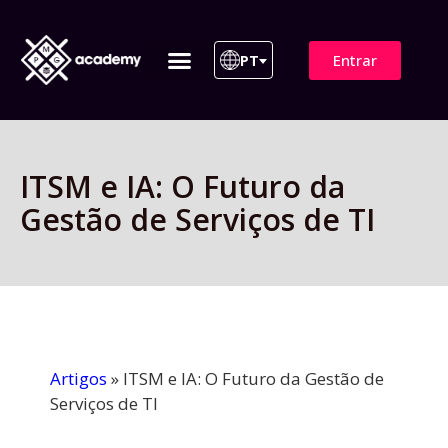
Entrar
PT
ITIL 4 | ITIL v5
Plano de Assinatura
Para Empresas
ITSM e IA: O Futuro da
Gestão de Serviços de TI
Artigos
»
ITSM e IA: O Futuro da Gestão de
Serviços de TI