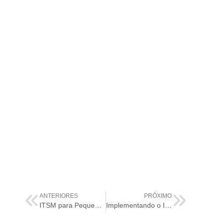
ANTERIORES
PRÓXIMO
ITSM para Pequenas Empresas: Tamanho Realmente Não Importa!
Implementando o ITSM: A Arte da Personalização do Sistema