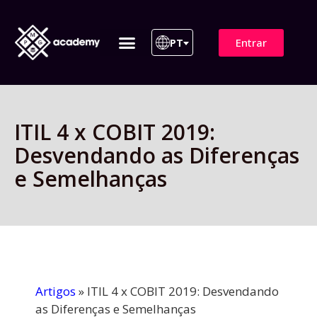
Entrar
PT
ITIL 4 | ITIL v5
Plano de Assinatura
Para Empresas
ITIL 4 x COBIT 2019:
Desvendando as Diferenças
e Semelhanças
Artigos
»
ITIL 4 x COBIT 2019: Desvendando
as Diferenças e Semelhanças