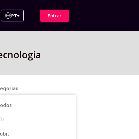
Entrar
PT
ecnologia
egorias
odos
TIL
obit