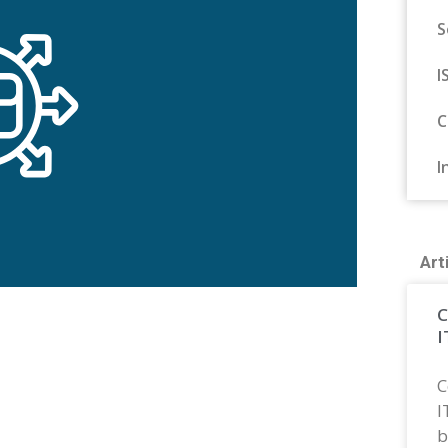
S
I
C
I
Art
C
I
C
I
b