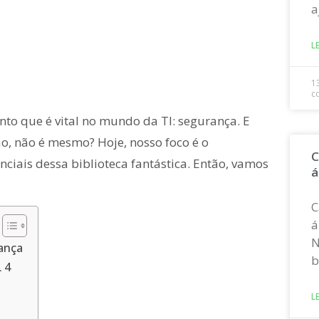
a
L
1
c
to que é vital no mundo da TI: segurança. E
o, não é mesmo? Hoje, nosso foco é o
C
iais dessa biblioteca fantástica. Então, vamos
á
C
á
N
ança
b
 4
L