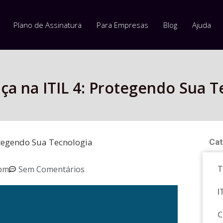
Plano de Assinatura
Para Empresas
Blog
Ajuda
a na ITIL 4: Protegendo Sua T
otegendo Sua Tecnologia
Cat
T
 pm
Sem Comentários
I
C