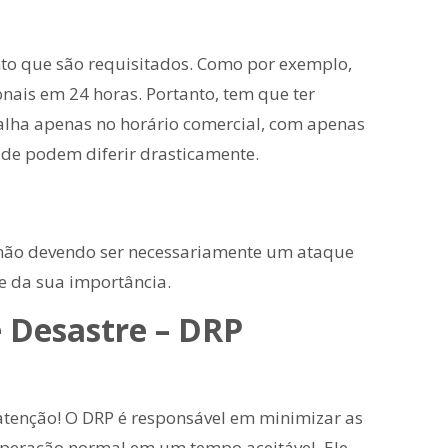
nto que são requisitados. Como por exemplo,
onais em 24 horas. Portanto, tem que ter
balha apenas no horário comercial, com apenas
dade podem diferir drasticamente.
 não devendo ser necessariamente um ataque
 e da sua importância.
e Desastre – DRP
 atenção! O DRP é responsável em minimizar as
operação normal em um tempo aceitável. Ele