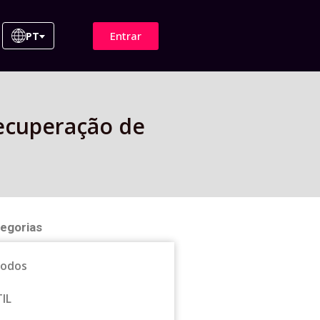
Entrar
PT
ecuperação de
egorias
odos
TIL