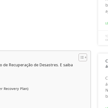
b
a
L
1
c
C
o de Recuperação de Desastres. E saiba
á
C
á
er Recovery Plan)
N
b