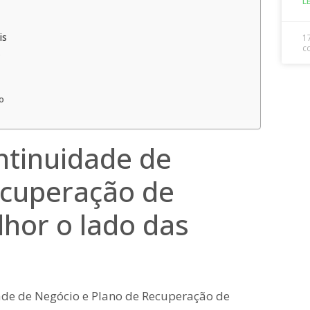
L
is
1
c
s
o
tinuidade de
ecuperação de
lhor o lado das
de de Negócio e Plano de Recuperação de