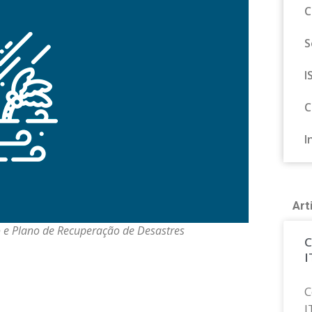
C
S
I
C
I
Art
 e Plano de Recuperação de Desastres
C
I
C
I