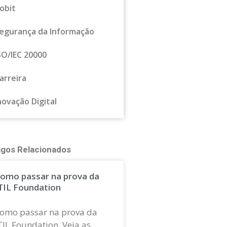
obit
egurança da Informação
SO/IEC 20000
arreira
novação Digital
igos Relacionados
omo passar na prova da
TIL Foundation
omo passar na prova da
TIL Foundation. Veja as