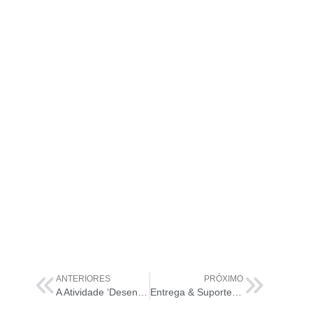
ANTERIORES
PRÓXIMO
A Atividade ‘Desenho e Transição’: O Segredo da Cadeia de Valor de Serviços ITIL 4
Entrega & Suporte: Seu Fiel Escudeiro na Cadeia de Valor de Serviços da ITIL 4