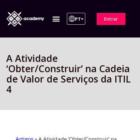
Entrar
PT
ITIL 4 | ITIL v5
Plano de Assinatura
Para Empresas
A Atividade
‘Obter/Construir’ na Cadeia
de Valor de Serviços da ITIL
4
Artigos
»
A Atividade ‘Obter/Construir’ na