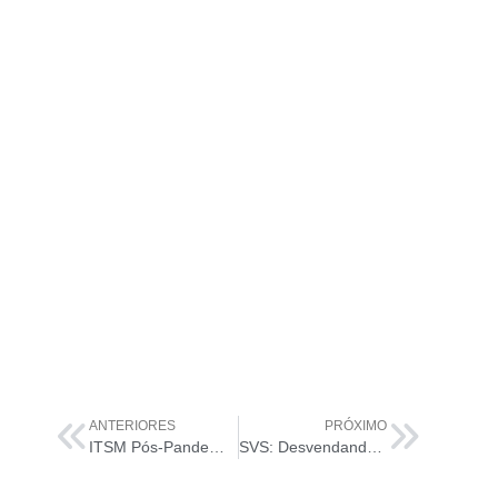
ANTERIORES
PRÓXIMO
ITSM Pós-Pandemia: Como a Gestão de Serviços de TI Está Mudando
SVS: Desvendando o Sistema de Valor de Serviço da ITIL 4