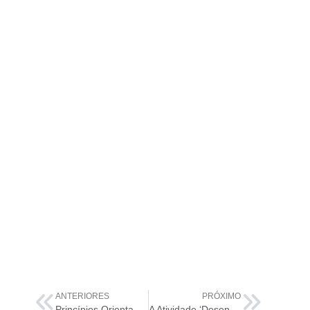
ANTERIORES
PRÓXIMO
Princípios Orientadores da ITIL 4: Otimize e Automatize
A Atividade ‘Desenho e Transição’: O Segredo da Cadeia de Valor de Serviços ITIL 4