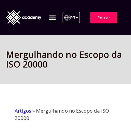
Entrar
PT
ITIL 4 | ITIL v5
Plano de Assinatura
Para Empresas
Mergulhando no Escopo da
ISO 20000
Artigos
»
Mergulhando no Escopo da ISO
20000