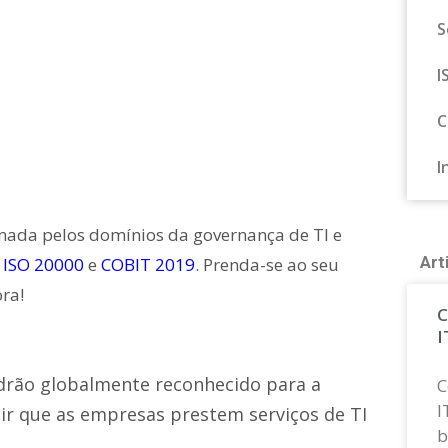
S
I
C
I
nada pelos domínios da governança de TI e
Art
:
ISO 20000
e
COBIT 2019
. Prenda-se ao seu
ra!
C
I
drão globalmente reconhecido para a
C
I
tir que as empresas prestem serviços de TI
b