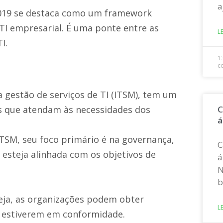
a
 2019 se destaca como um framework
TI empresarial. É uma ponte entre as
L
I.
1
c
 gestão de serviços de TI (ITSM), tem um
C
os que atendam às necessidades dos
á
TSM, seu foco primário é na governança,
C
I esteja alinhada com os objetivos de
á
N
b
seja, as organizações podem obter
L
M estiverem em conformidade.