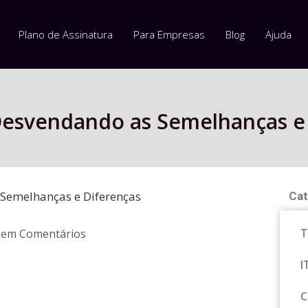
Plano de Assinatura
Para Empresas
Blog
Ajuda
 Desvendando as Semelhanças e
 Semelhanças e Diferenças
Cat
T
Sem Comentários
I
C