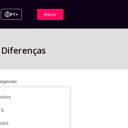
Entrar
PT
 Diferenças
egorias
odos
TIL
obit