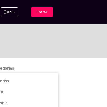
Entrar
PT
egorias
odos
TIL
obit