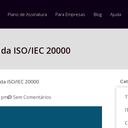
Plano de Assinatura
Para Empresas
Blog
Ajuda
 da ISO/IEC 20000
 da ISO/IEC 20000
Cat
T
0 pm
Sem Comentários
I
C