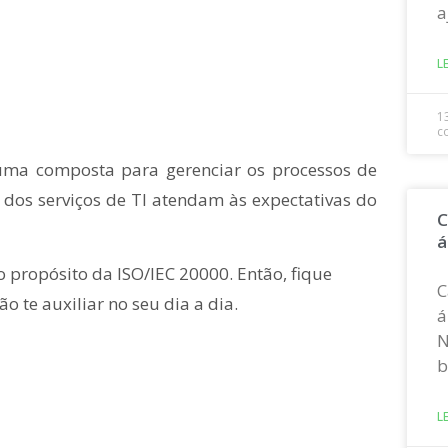
a
L
1
c
uma composta para gerenciar os processos de
s dos serviços de TI atendam às expectativas do
C
á
o propósito da ISO/IEC 20000. Então, fique
C
o te auxiliar no seu dia a dia.
á
N
b
L