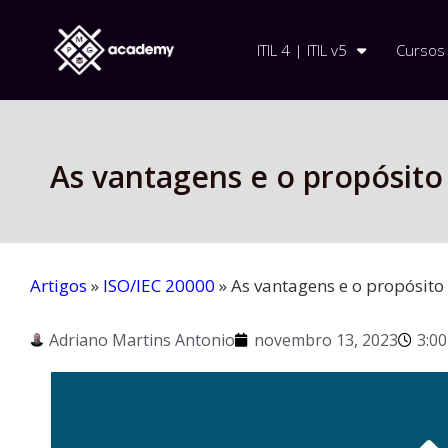
ITIL 4 | ITIL v5
Cursos
As vantagens e o propósito
Artigos
»
ISO/IEC 20000
»
As vantagens e o propósito
Adriano Martins Antonio
novembro 13, 2023
3:0