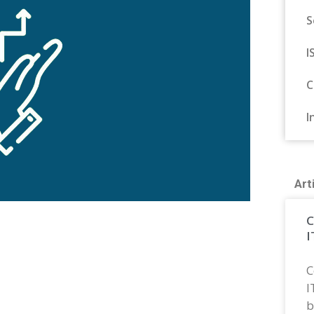
S
I
C
I
Art
C
I
C
I
b