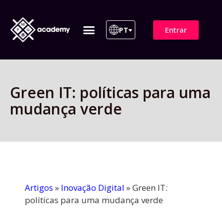
Entrar
PT
ITIL 4 | ITIL v5
Plano de Assinatura
Para Empresas
Green IT: políticas para uma
mudança verde
Artigos
»
Inovação Digital
»
Green IT:
políticas para uma mudança verde