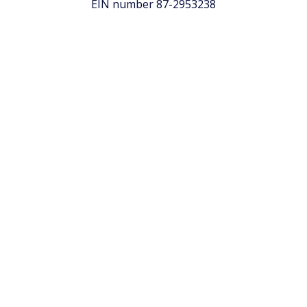
EIN number 87-2953238