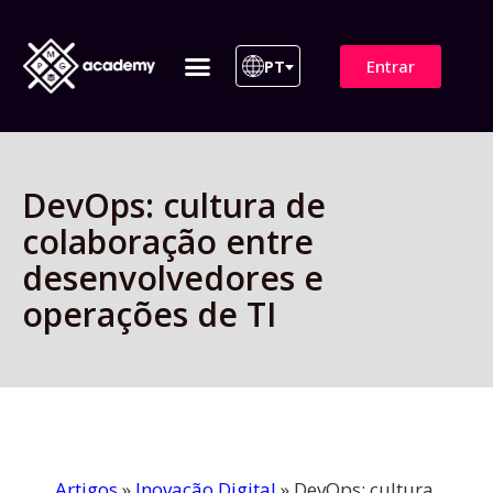
Entrar
PT
ITIL 4 | ITIL v5
Plano de Assinatura
Para Empresas
DevOps: cultura de
colaboração entre
desenvolvedores e
operações de TI
Artigos
»
Inovação Digital
»
DevOps: cultura