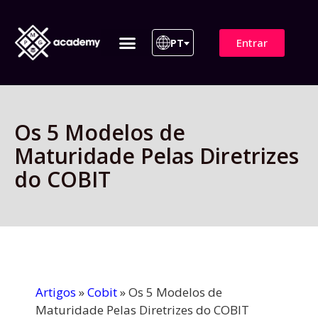
Entrar
PT
ITIL 4 | ITIL v5
Plano de Assinatura
Para Empresas
Os 5 Modelos de
Maturidade Pelas Diretrizes
do COBIT
Artigos
»
Cobit
»
Os 5 Modelos de
Maturidade Pelas Diretrizes do COBIT