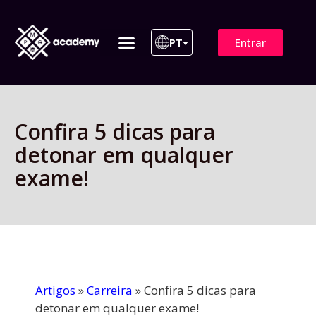
Entrar
PT
ITIL 4 | ITIL v5
Plano de Assinatura
Para Empresas
Confira 5 dicas para
detonar em qualquer
exame!
Artigos
»
Carreira
»
Confira 5 dicas para
detonar em qualquer exame!