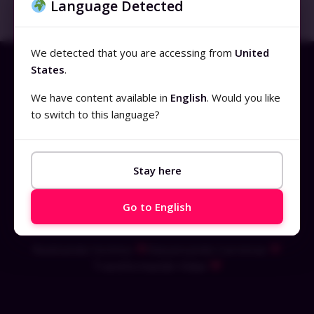
Language Detected
19 de junho de 2024
Nenhum comentário
We detected that you are accessing from
United
States
.
We have content available in
English
. Would you like
to switch to this language?
Produtos
Sobre nós
Demonstração
Stay here
Plano de Assinatura
Cursos Online
Go to English
Clientes
Realizando Sonhos
Alavancando Carreiras
Transformando Vidas