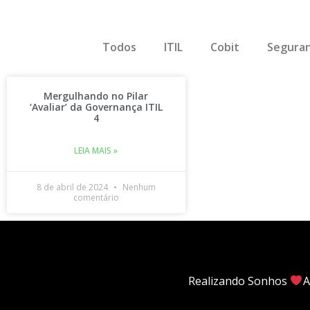
Todos
ITIL
Cobit
Seguran
Mergulhando no Pilar
‘Avaliar’ da Governança ITIL
4
LEIA MAIS »
8 de abril de 2024
Nenhum
comentário
Realizando Sonhos
A