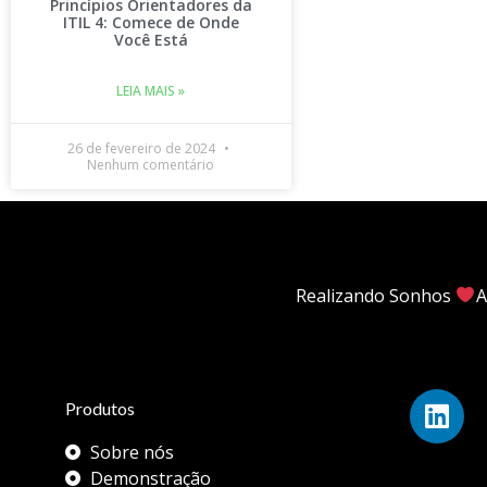
Princípios Orientadores da
ITIL 4: Comece de Onde
Você Está
LEIA MAIS »
26 de fevereiro de 2024
Nenhum comentário
Realizando Sonhos
A
Produtos
Sobre nós
Demonstração