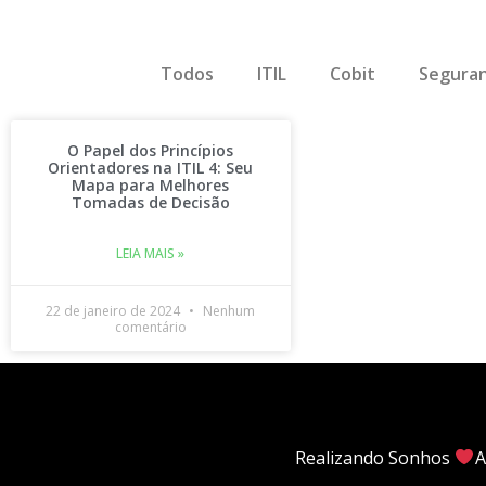
Todos
ITIL
Cobit
Seguran
O Papel dos Princípios
Orientadores na ITIL 4: Seu
Mapa para Melhores
Tomadas de Decisão
LEIA MAIS »
22 de janeiro de 2024
Nenhum
comentário
Realizando Sonhos
A