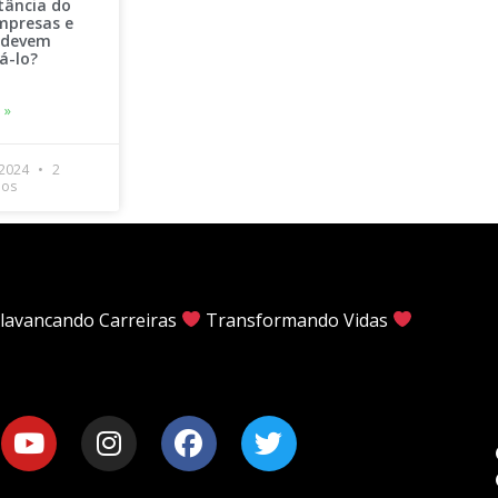
tância do
mpresas e
s devem
á-lo?
 »
 2024
2
ios
lavancando Carreiras
Transformando Vidas