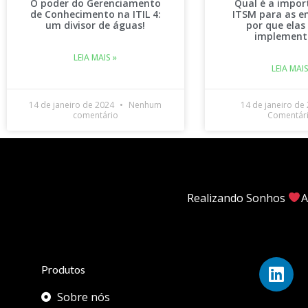
O poder do Gerenciamento
Qual é a impor
de Conhecimento na ITIL 4:
ITSM para as e
um divisor de águas!
por que ela
implement
LEIA MAIS »
LEIA MAIS
14 de janeiro de 2024
Nenhum
14 de janeiro de
comentário
Comentár
Realizando Sonhos
A
Produtos
Sobre nós