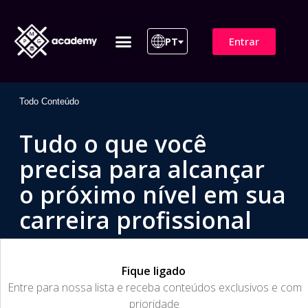
Entrar
PT
ITIL 4 | ITIL v5
Plano de Assinatura
Para Empresas
Todo Conteúdo
Tudo o que você
precisa para alcançar
o próximo nível em sua
carreira profissional
Fique ligado
​Entre para nossa lista e receba conteúdos exclusivos e com
prioridade