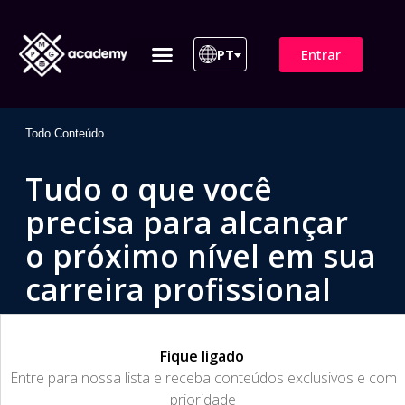
Entrar
PT
ITIL 4 | ITIL v5
Plano de Assinatura
Para Empresas
Todo Conteúdo
Tudo o que você
precisa para alcançar
o próximo nível em sua
carreira profissional
Fique ligado
​Entre para nossa lista e receba conteúdos exclusivos e com
prioridade