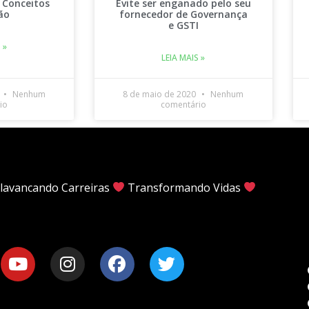
 Conceitos
Evite ser enganado pelo seu
ão
fornecedor de Governança
e GSTI
 »
LEIA MAIS »
Nenhum
8 de maio de 2020
Nenhum
io
comentário
lavancando Carreiras
Transformando Vidas