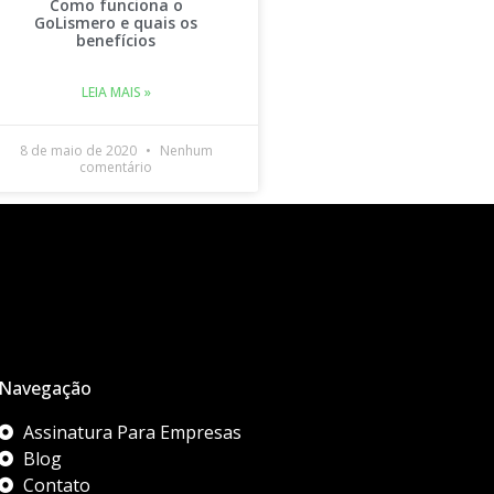
Como funciona o
GoLismero e quais os
benefícios
LEIA MAIS »
8 de maio de 2020
Nenhum
comentário
Navegação
Assinatura Para Empresas
Blog
Contato