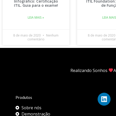
Infográfico: Certificação
ITIL Foundation:
ITIL. Guia para o exame!
de Funç
LEIA MAIS »
LEIA MAIS
8 de maio de 2020
Nenhum
8 de maio de 2020
comentário
comentár
Realizando Sonhos
A
Produtos
Sobre nós
Demonstração